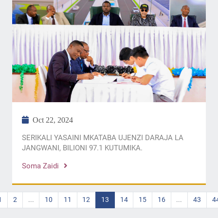
Oct 22, 2024
SERIKALI YASAINI MKATABA UJENZI DARAJA LA
JANGWANI, BILIONI 97.1 KUTUMIKA.
Soma Zaidi
1
2
...
10
11
12
13
14
15
16
...
43
4