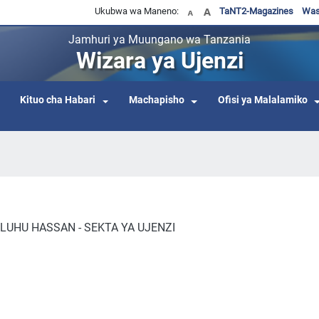
Ukubwa wa Maneno:
TaNT2-Magazines
Was
Jamhuri ya Muungano wa Tanzania
Wizara ya Ujenzi
Kituo cha Habari
Machapisho
Ofisi ya Malalamiko
ULUHU HASSAN - SEKTA YA UJENZI