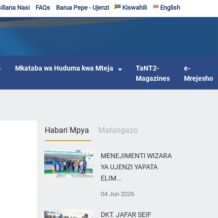
iliana Nasi
FAQs
Barua Pepe - Ujenzi
Kiswahili
English
Mkataba wa Huduma kwa Mteja
TaNT2-
e-
Magazines
Mrejesho
Habari Mpya
Matangazo
MENEJIMENTI WIZARA
YA UJENZI YAPATA
ELIM...
04 Jun 2026
DKT. JAFAR SEIF