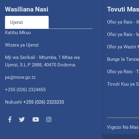
Wasiliana Nasi
Tovuti Ma
Ofisi ya Rais - I
Ujenzi
Katibu Mkuu
Ofisi ya Rais 
Wizara ya Ujenzi
Ofisi ya Waziri
Mji wa Serikali - Mtumba, 1 Mtaa wa
Bunge la Tanza
Ujenzi, S.L.P 2888, 40470 Dodoma.
Ofisi ya Rais -
ps@mow.go.tz
Tovuti Kuu ya S
+255 (026) 2324455
Nukushi
+255 (026) 2323233
Vigezo Na Mash