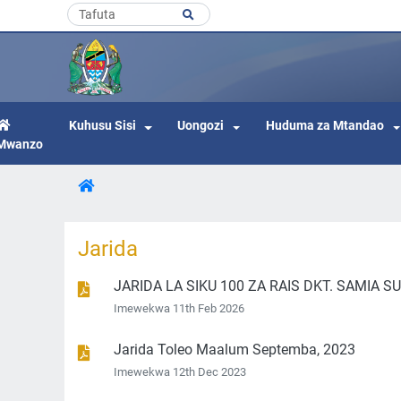
Kuhusu Sisi
Uongozi
Huduma za Mtandao
Mwanzo
Jarida
JARIDA LA SIKU 100 ZA RAIS DKT. SAMIA S
Imewekwa 11th Feb 2026
Jarida Toleo Maalum Septemba, 2023
Imewekwa 12th Dec 2023