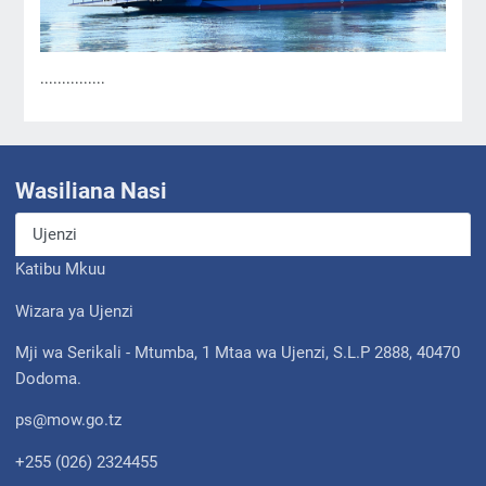
...............
Wasiliana Nasi
Ujenzi
Katibu Mkuu
Wizara ya Ujenzi
Mji wa Serikali - Mtumba, 1 Mtaa wa Ujenzi, S.L.P 2888, 40470
Dodoma.
ps@mow.go.tz
+255 (026) 2324455