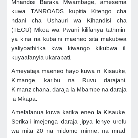
Mhandisi Baraka Mwambage, amesema
kuwa TANROADS kupitia Kitengo cha
ndani cha Ushauri wa Kihandisi cha
(TECU) Mkoa wa Pwani kilifanya tathmini
ya kina na kubaini maeneo sita makubwa
yaliyoathirika kwa kiwango kikubwa ili
kuyaafanyia ukarabati.
Ameyataja maeneo hayo kuwa ni Kisauke,
Kimange, karibu na Ruvu darajani,
Kimanzichana, daraja la Mbambe na daraja
la Mkapa.
Amefafanua kuwa katika eneo la Kisauke,
Serikali imejenga daraja jipya lenye urefu
wa mita 20 na midomo minne, na mradi