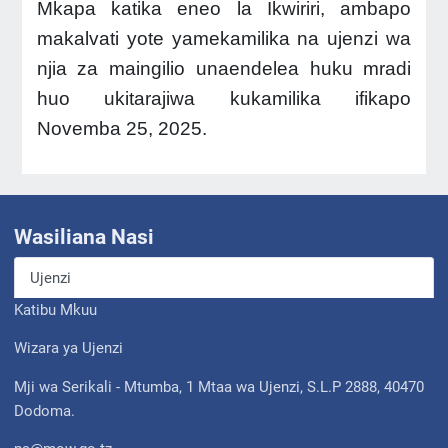
Mkapa katika eneo la Ikwiriri, ambapo
makalvati yote yamekamilika na ujenzi wa
njia za maingilio unaendelea huku mradi
huo ukitarajiwa kukamilika ifikapo
Novemba 25, 2025.
Wasiliana Nasi
Ujenzi
Katibu Mkuu
Wizara ya Ujenzi
Mji wa Serikali - Mtumba, 1 Mtaa wa Ujenzi, S.L.P 2888, 40470
Dodoma.