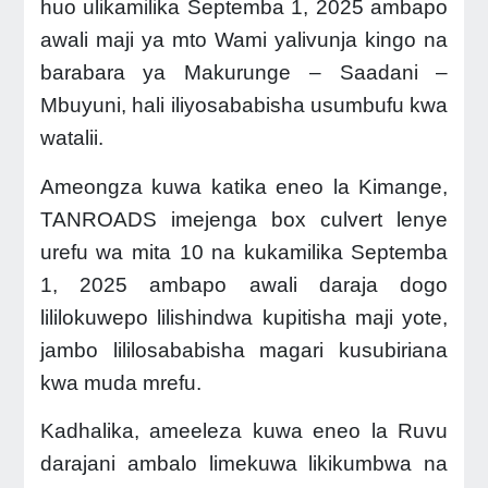
huo ulikamilika Septemba 1, 2025 ambapo
awali maji ya mto Wami yalivunja kingo na
barabara ya Makurunge – Saadani –
Mbuyuni, hali iliyosababisha usumbufu kwa
watalii.
Ameongza kuwa katika eneo la Kimange,
TANROADS imejenga box culvert lenye
urefu wa mita 10 na kukamilika Septemba
1, 2025 ambapo awali daraja dogo
lililokuwepo lilishindwa kupitisha maji yote,
jambo lililosababisha magari kusubiriana
kwa muda mrefu.
Kadhalika, ameeleza kuwa eneo la Ruvu
darajani ambalo limekuwa likikumbwa na