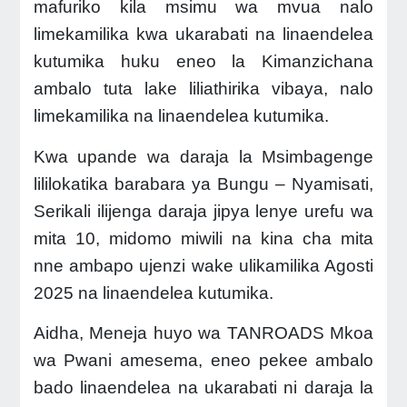
mafuriko kila msimu wa mvua nalo
limekamilika kwa ukarabati na linaendelea
kutumika huku eneo la Kimanzichana
ambalo tuta lake liliathirika vibaya, nalo
limekamilika na linaendelea kutumika.
Kwa upande wa daraja la Msimbagenge
lililokatika barabara ya Bungu – Nyamisati,
Serikali ilijenga daraja jipya lenye urefu wa
mita 10, midomo miwili na kina cha mita
nne ambapo ujenzi wake ulikamilika Agosti
2025 na linaendelea kutumika.
Aidha, Meneja huyo wa TANROADS Mkoa
wa Pwani amesema, eneo pekee ambalo
bado linaendelea na ukarabati ni daraja la