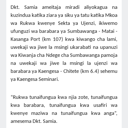
Dkt. Samia ameitaja miradi aliyokagua na
kuzindua katika ziara ya siku ya tatu katika Mkoa
wa Rukwa kwenye Sekta ya Ujenzi, ikiwemo
ufunguzi wa barabara ya Sumbawanga - Matai -
Kasanga Port (km 107) kwa kiwango cha lami,
uwekaji wa jiwe la msingi ukarabati na upanuzi
wa Kiwanja cha Ndege cha Sumbawanga pamoja
na uwekaji wa jiwe la msingi la ujenzi wa
barabara ya Kaengesa - Chitete (km 6.4) sehemu
ya Kaengesa Seminari.
“Rukwa tunaifungua kwa njia zote, tunaifungua
kwa barabara, tunaifungua kwa usafiri wa
kwenye maziwa na tunaifungua kwa anga”,
amesema Dkt. Samia.