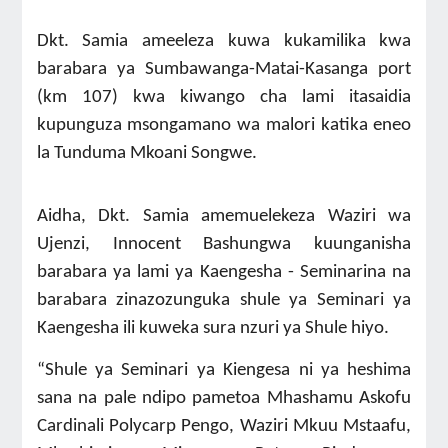
Dkt. Samia ameeleza kuwa kukamilika kwa
barabara ya Sumbawanga-Matai-Kasanga port
(km 107) kwa kiwango cha lami itasaidia
kupunguza msongamano wa malori katika eneo
la Tunduma Mkoani Songwe.
Aidha, Dkt. Samia amemuelekeza Waziri wa
Ujenzi, Innocent Bashungwa kuunganisha
barabara ya lami ya Kaengesha - Seminarina na
barabara zinazozunguka shule ya Seminari ya
Kaengesha ili kuweka sura nzuri ya Shule hiyo.
“Shule ya Seminari ya Kiengesa ni ya heshima
sana na pale ndipo pametoa Mhashamu Askofu
Cardinali Polycarp Pengo, Waziri Mkuu Mstaafu,