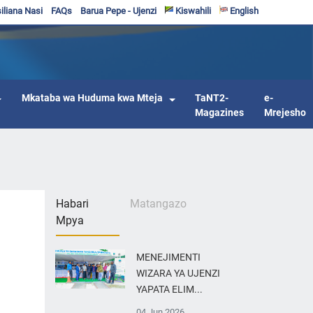
iliana Nasi
FAQs
Barua Pepe - Ujenzi
Kiswahili
English
Mkataba wa Huduma kwa Mteja
TaNT2-
e-
Magazines
Mrejesho
Habari
Matangazo
Mpya
MENEJIMENTI
WIZARA YA UJENZI
YAPATA ELIM...
04 Jun 2026