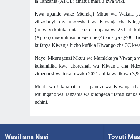
la Tanzania (ATCL) zinatua mara 3 kwa wiki.
Kwa upande wake Mtendaji Mkuu wa Wakala ya
zilizofanyika za uboreshaji wa Kiwanja cha Nde
(runway) kutoka mita 1,625 na upana wa 23 hadi ku
(Apron) unaoruhusu ndege nne (4) aina ya Q400 Bo
kufanya Kiwanja hicho kufikia Kiwango cha 3C kw
Naye, Mkurugenzi Mkuu wa Mamlaka ya Viwanja v
kukamilika kwa uboreshaji wa Kiwanja cha Ndeg
zimeoneshwa toka mwaka 2021 abiria walikuwa 3,900
Mradi wa Ukarabati na Upanuzi wa Kiwanja cha N
Muungano wa Tanzania wa kuongeza ufanisi katika sekt
nchini.
Wasiliana Nasi
Tovuti Ma