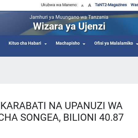
Ukubwa wa Maneno:
TaNT2-Magazines
Was
Jamhuri ya Muungano wa Tanzania
Wizara ya Ujenzi
Kituo cha Habari
Machapisho
Ofisi ya Malalamiko
UKARABATI NA UPANUZI WA
HA SONGEA, BILIONI 40.87