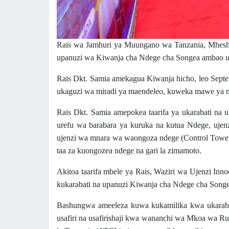
Rais wa Jamhuri ya Muungano wa Tanzania, Mheshi
upanuzi wa Kiwanja cha Ndege cha Songea ambao u
Rais Dkt. Samia amekagua Kiwanja hicho, leo Sept
ukaguzi wa miradi ya maendeleo, kuweka mawe ya m
Rais Dkt. Samia amepokea taarifa ya ukarabati na
urefu wa barabara ya kuruka na kutua Ndege, ujen
ujenzi wa mnara wa waongoza ndege (Control Tower
taa za kuongozea ndege na gari la zimamoto.
Akitoa taarifa mbele ya Rais, Waziri wa Ujenzi Inno
kukarabati na upanuzi Kiwanja cha Ndege cha Songea
Bashungwa ameeleza kuwa kukamilika kwa ukaraba
usafiri na usafirishaji kwa wananchi wa Mkoa wa Ru