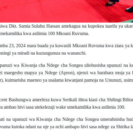
wa Dkt. Samia Suluhu Hassan amekagua na kupokea taarifa ya ukara
mekamilika kwa asilimia 100 Mkoani Ruvuma.
emba 23, 2024 mara baada ya kuwasili Mkoani Ruvuma kwa ziara ya k
singi ya miradi na kuzungumza na wananchi.
 upanuzi wa Kiwanja cha Ndege cha Songea uliohusisha upanuzi na 
zi maegesho mapya ya Ndege (Apron), ujenzi wa barabara moja ya k
), kuimarisha maeneo ya usalama kiwanjani pamoja na Ununuzi, usim
cent Bashungwa ameeleza kuwa Serikali ilitoa kiasi cha Shilingi Bilio
 ambao hivi sasa utekelezaji wake umekamilika kwa asilimia 100.
ti na upanuzi wa Kiwanja cha Ndege cha Songea umerahisisha hu
vuma kutoka ndani na nje ya nchi ambapo hivi sasa ndege za Shirika 