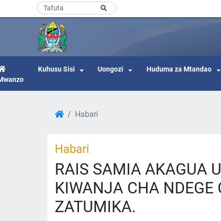
Kuhusu Sisi
Uongozi
Huduma za Mtandao
Mwanzo
Habari
Habari
RAIS SAMIA AKAGUA 
KIWANJA CHA NDEGE C
ZATUMIKA.