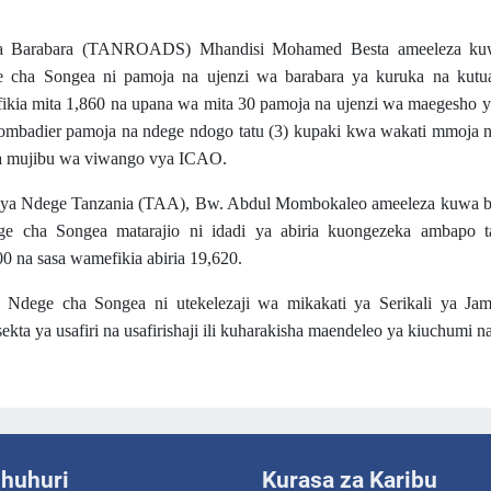
 Barabara (TANROADS) Mhandisi Mohamed Besta ameeleza ku
ge cha Songea ni pamoja na ujenzi wa barabara ya kuruka na kutu
fikia mita 1,860 na upana wa mita 30 pamoja na ujenzi wa maegesho 
mbadier pamoja na ndege ndogo tatu (3) kupaki kwa wakati mmoja n
a mujibu wa viwango vya ICAO.
ya Ndege Tanzania (TAA), Bw. Abdul Mombokaleo ameeleza kuwa b
e cha Songea matarajio ni idadi ya abiria kuongezeka ambapo 
 na sasa wamefikia abiria 19,620.
dege cha Songea ni utekelezaji wa mikakati ya Serikali ya Jam
a ya usafiri na usafirishaji ili kuharakisha maendeleo ya kiuchumi na
shuhuri
Kurasa za Karibu