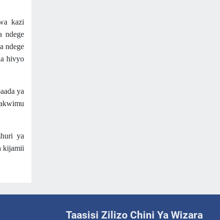
wa kazi
a ndege
ya ndege
a hivyo
aada ya
takwimu
huri ya
 kijamii
Taasisi Zilizo Chini Ya Wizara