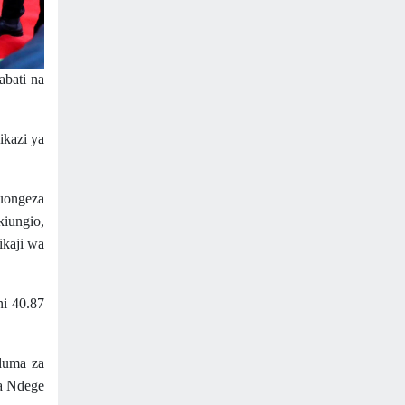
bati na
ikazi ya
kuongeza
iungio,
ikaji wa
ni 40.87
duma za
la Ndege