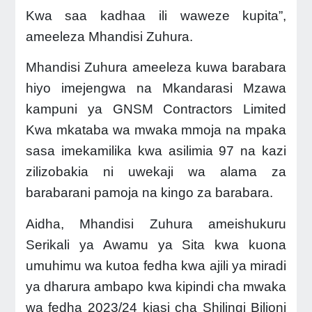
Kwa saa kadhaa ili waweze kupita”,
ameeleza Mhandisi Zuhura.
Mhandisi Zuhura ameeleza kuwa barabara
hiyo imejengwa na Mkandarasi Mzawa
kampuni ya GNSM Contractors Limited
Kwa mkataba wa mwaka mmoja na mpaka
sasa imekamilika kwa asilimia 97 na kazi
zilizobakia ni uwekaji wa alama za
barabarani pamoja na kingo za barabara.
Aidha, Mhandisi Zuhura ameishukuru
Serikali ya Awamu ya Sita kwa kuona
umuhimu wa kutoa fedha kwa ajili ya miradi
ya dharura ambapo kwa kipindi cha mwaka
wa fedha 2023/24 kiasi cha Shilingi Bilioni