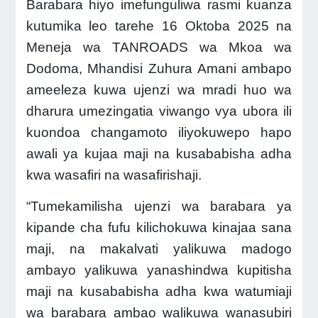
Barabara hiyo imefunguliwa rasmi kuanza
kutumika leo tarehe 16 Oktoba 2025 na
Meneja wa TANROADS wa Mkoa wa
Dodoma, Mhandisi Zuhura Amani ambapo
ameeleza kuwa ujenzi wa mradi huo wa
dharura umezingatia viwango vya ubora ili
kuondoa changamoto iliyokuwepo hapo
awali ya kujaa maji na kusababisha adha
kwa wasafiri na wasafirishaji.
“Tumekamilisha ujenzi wa barabara ya
kipande cha fufu kilichokuwa kinajaa sana
maji, na makalvati yalikuwa madogo
ambayo yalikuwa yanashindwa kupitisha
maji na kusababisha adha kwa watumiaji
wa barabara ambao walikuwa wanasubiri