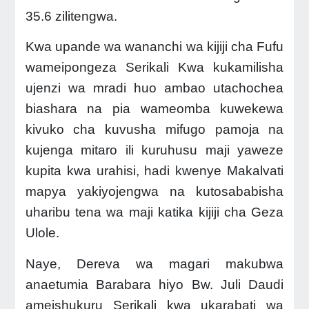
35.6 zilitengwa.
Kwa upande wa wananchi wa kijiji cha Fufu
wameipongeza Serikali Kwa kukamilisha
ujenzi wa mradi huo ambao utachochea
biashara na pia wameomba kuwekewa
kivuko cha kuvusha mifugo pamoja na
kujenga mitaro ili kuruhusu maji yaweze
kupita kwa urahisi, hadi kwenye Makalvati
mapya yakiyojengwa na kutosababisha
uharibu tena wa maji katika kijiji cha Geza
Ulole.
Naye, Dereva wa magari makubwa
anaetumia Barabara hiyo Bw. Juli Daudi
ameishukuru Serikali kwa ukarabati wa