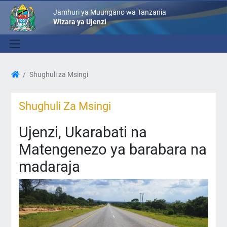
Jamhuri ya Muungano wa Tanzania
Wizara ya Ujenzi
Shughuli za Msingi
Shughuli Za Msingi
Ujenzi, Ukarabati na
Matengenezo ya barabara na
madaraja